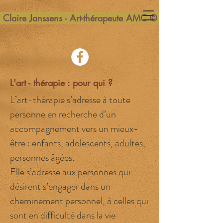
Claire Janssens - Art-thérapeute AMC ©
L'art - thérapie : pour qui ?
L’art-thérapie s’adresse à toute
personne en recherche d’un
accompagnement vers un mieux-
être : enfants, adolescents, adultes,
personnes âgées.
Elle s’adresse aux personnes qui
désirent s’engager dans un
cheminement personnel, à celles qui
sont en difficulté dans la vie